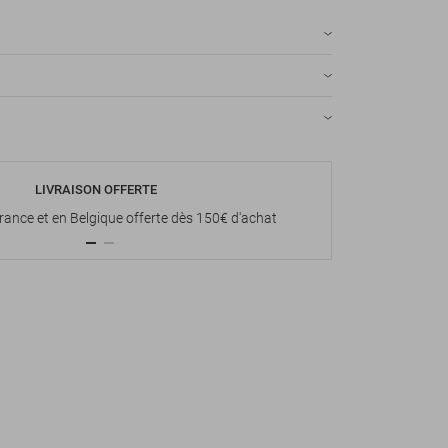
LIVRAISON OFFERTE
P
France et en Belgique offerte dès 150€ d'achat
Paiement