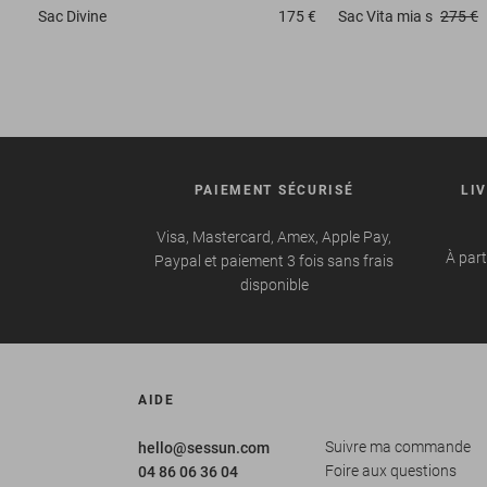
Sac
Divine
175 €
Sac
Vita mia s
275 €
PAIEMENT SÉCURISÉ
LI
Visa, Mastercard, Amex, Apple Pay,
À part
Paypal et paiement 3 fois sans frais
disponible
AIDE
Suivre ma commande
hello@sessun.com
Foire aux questions
04 86 06 36 04