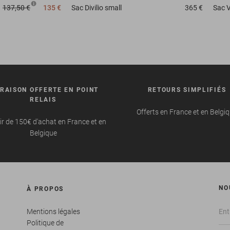
137,50 €
135 €
Sac
Divilio small
365 €
Sac
V
VRAISON OFFERTE EN POINT
RETOURS SIMPLIFIÉS
RELAIS
Offerts en France et en Belgi
ir de 150€ d'achat en France et en
Belgique
NO
À PROPOS
Mentions légales
Politique de