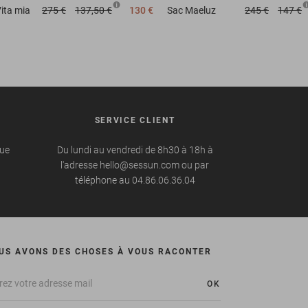
ita mia
275 €
137,50 €
130 €
Sac
Maeluz
245 €
147 €
SERVICE CLIENT
que
Du lundi au vendredi de 8h30 à 18h à
l'adresse hello@sessun.com ou par
téléphone au 04.86.06.36.04
US AVONS DES CHOSES À VOUS RACONTER
OK