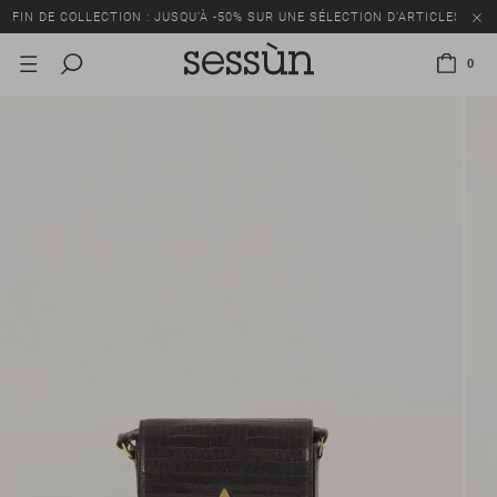
FIN DE COLLECTION : JUSQU’À -50% SUR UNE SÉLECTION D’ARTICLES
0