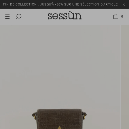
FIN DE COLLECTION : JUSQU’À -50% SUR UNE SÉLECTION D’ARTICLES
0