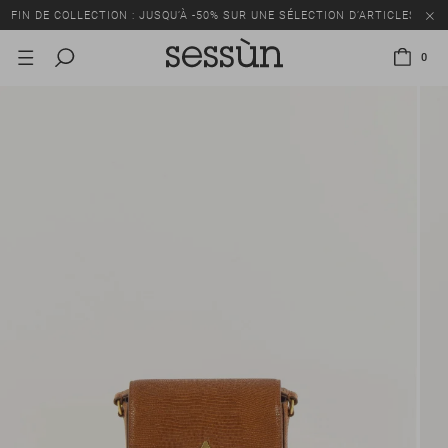
FIN DE COLLECTION : JUSQU’À -50% SUR UNE SÉLECTION D’ARTICLES
0