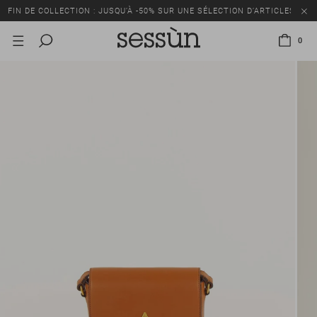
FIN DE COLLECTION : JUSQU’À -50% SUR UNE SÉLECTION D’ARTICLES
0