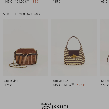
145 €
101,50 €
95 €
185 €
65 €
vous aimerez aussi
Sac
Divine
Sac
Maeluz
Sac
M
175 €
245 €
147 €
145 €
165 €