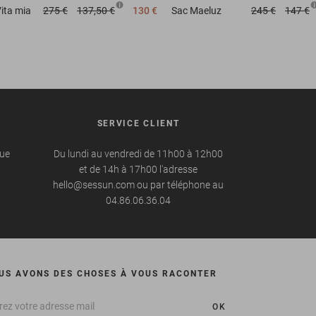
ita mia
275 €
137,50 €
130 €
Sac
Maeluz
245 €
147 €
SERVICE CLIENT
que
Du lundi au vendredi de 11h00 à 12h00
et de 14h à 17h00 l'adresse
hello@sessun.com ou par téléphone au
04.86.06.36.04
US AVONS DES CHOSES À VOUS RACONTER
OK