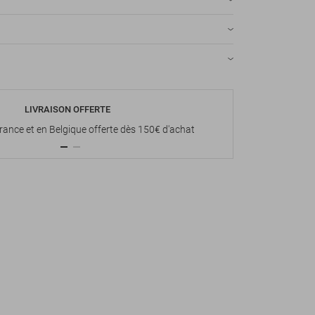
LIVRAISON OFFERTE
P
France et en Belgique offerte dès 150€ d'achat
Paiement