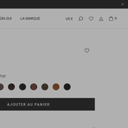
ÙN OUI
LA MARQUE
0
US €
ther
AJOUTER AU PANIER