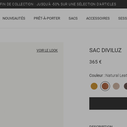
FIN DE COLLECTION : JUSQU’À -50% SUR UNE SÉLECTION D’ARTICLES
NOUVEAUTÉS
PRÊT-À-PORTER
SACS
ACCESSOIRES
SESS
SAC
DIVILUZ
VOIR LE LOOK
365 €
Couleur
Natural Lea
DESCRIPTION