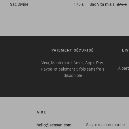
Sac
Divine
175 €
Sac
Vita mia s
275 €
PAIEMENT SÉCURISÉ
LI
Visa, Mastercard, Amex, Apple Pay,
À part
Paypal et paiement 3 fois sans frais
disponible
AIDE
Suivre ma commande
hello@sessun.com