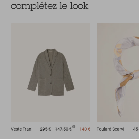
complétez le look
Veste
Trani
295 €
147,50 €
140 €
Foulard
Scarvi
45