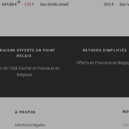
137,50 €
135 €
Sac
Divilio small
365 €
Sac
V
VRAISON OFFERTE EN POINT
RETOURS SIMPLIFIÉS
RELAIS
Offerts en France et en Belgi
ir de 150€ d'achat en France et en
Belgique
NO
À PROPOS
Mentions légales