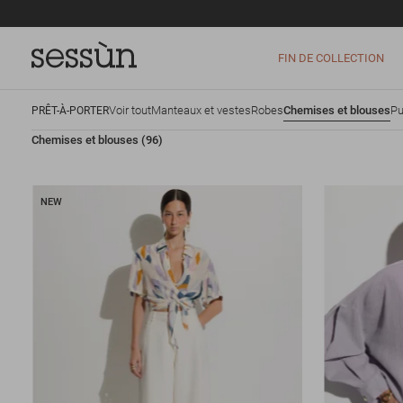
FIN DE COLLECTION
Voir tout
Manteaux et vestes
Robes
Chemises et blouses
Pu
PRÊT-À-PORTER
Chemises et blouses
(96)
NEW