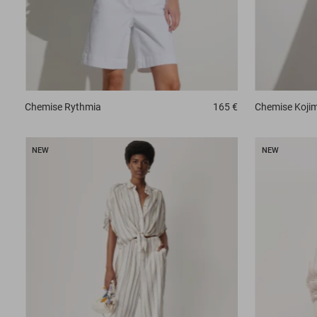
Chemise
Rythmia
165 €
Chemise
Koji
NEW
NEW