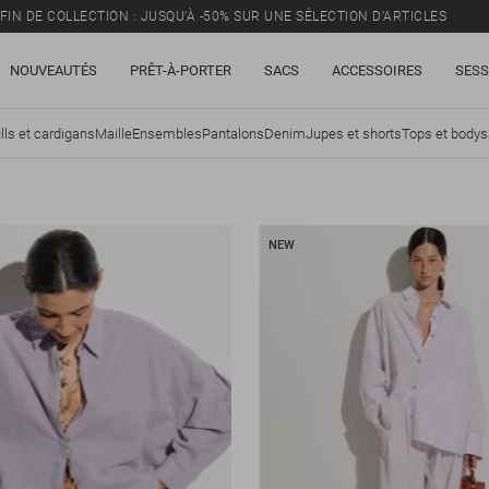
FIN DE COLLECTION : JUSQU’À -50% SUR UNE SÉLECTION D’ARTICLES
NOUVEAUTÉS
PRÊT-À-PORTER
SACS
ACCESSOIRES
SESS
lls et cardigans
Maille
Ensembles
Pantalons
Denim
Jupes et shorts
Tops et bodys
NEW