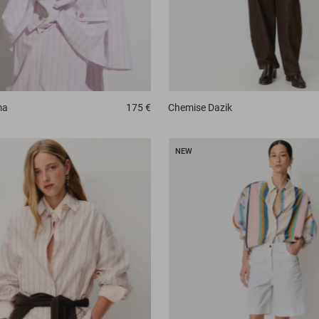
ma
175 €
Chemise
Dazik
NEW