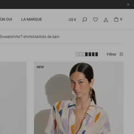
ÙN OUI
LA MARQUE
0
US €
Sweatshirts
T-shirts
Maillots de bain
Filtrer
NEW