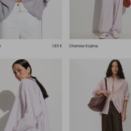
e
185 €
Chemise
Kojima