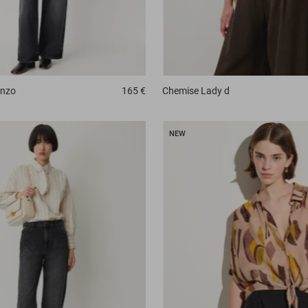
anzo
165 €
Chemise
Lady d
NEW