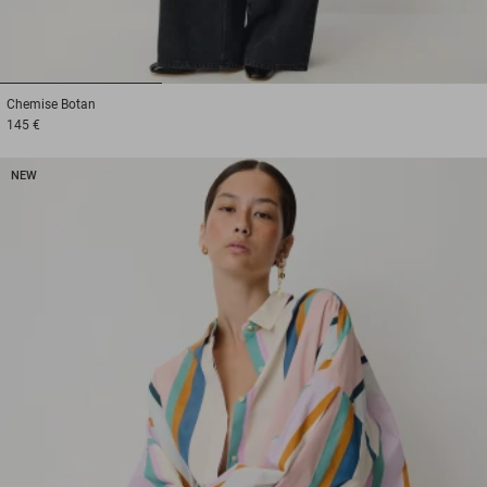
1
2
3
Chemise
Botan
145 €
NEW