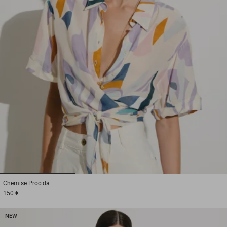
1
2
3
Chemise
Procida
150 €
NEW