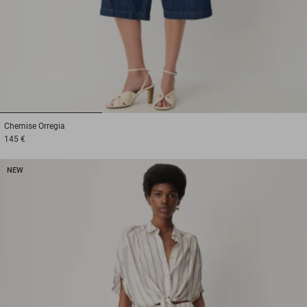
1
2
3
Chemise
Orregia
145 €
NEW