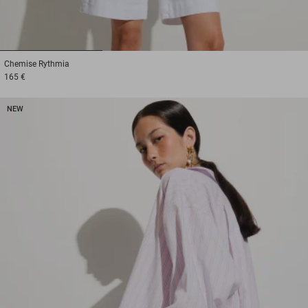
1
2
3
Chemise
Rythmia
165 €
NEW