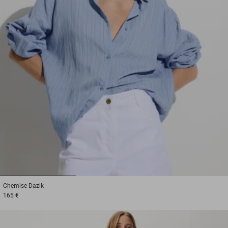
1
2
3
Chemise
Dazik
165 €