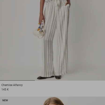
1
2
3
Chemise
Alfancy
145 €
NEW