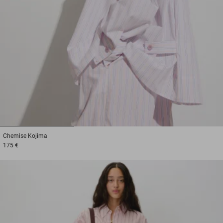
1
2
3
Chemise
Kojima
175 €