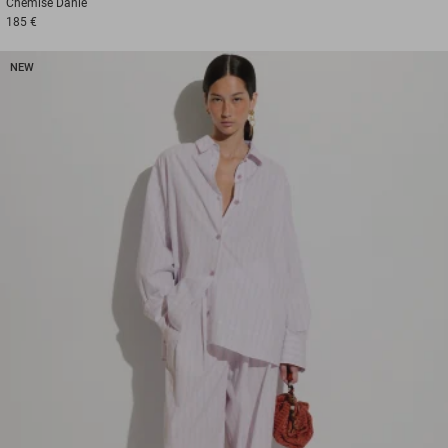
Chemise
Danie
185 €
NEW