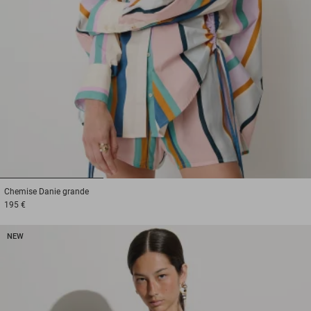
1
2
3
Chemise
Danie grande
195 €
NEW