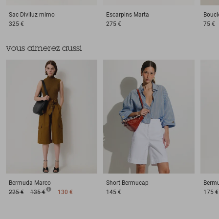
Sac
Diviluz mimo
Escarpins
Marta
Boucle
325 €
275 €
75 €
vous aimerez aussi
Bermuda
Marco
Short
Bermucap
Berm
225 €
135 €
130 €
145 €
175 €