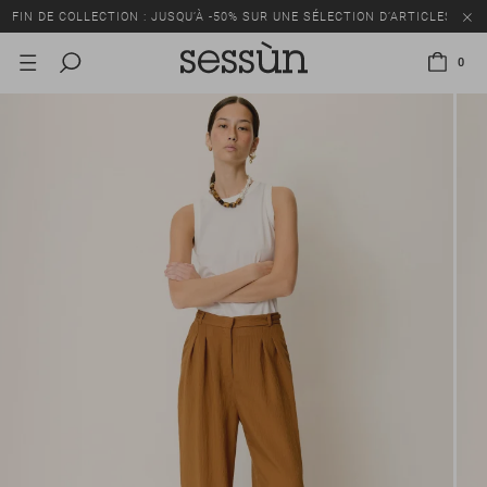
FIN DE COLLECTION : JUSQU’À -50% SUR UNE SÉLECTION D’ARTICLES
0