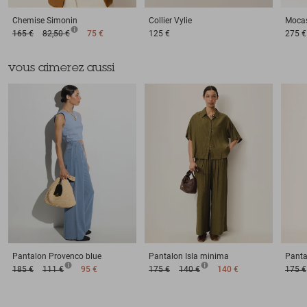
Chemise
Simonin
Collier
Vylie
Moca
165 €
82,50 €
75 €
125 €
275 €
vous aimerez aussi
Pantalon
Provenco blue
Pantalon
Isla minima
Panta
185 €
111 €
95 €
175 €
140 €
140 €
175 €