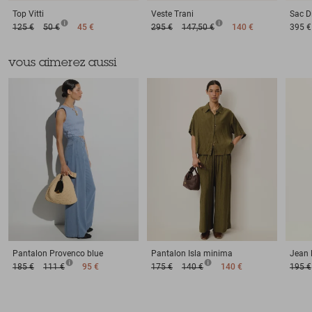
Top
Vitti
Veste
Trani
Sac
D
125 €
50 €
45 €
295 €
147,50 €
140 €
395 €
vous aimerez aussi
Pantalon
Provenco blue
Pantalon
Isla minima
Jean
185 €
111 €
95 €
175 €
140 €
140 €
195 €