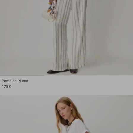
1
2
3
Pantalon
Piuma
175 €