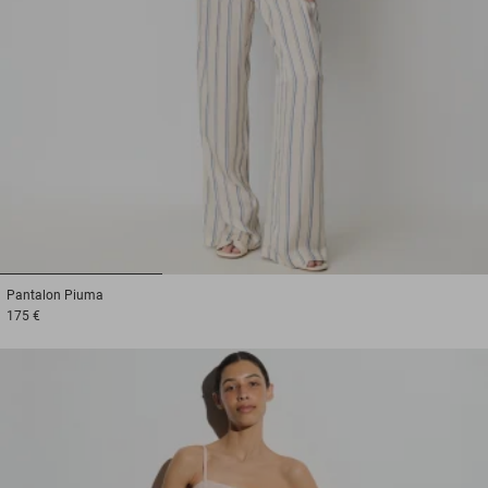
1
2
3
Pantalon
Piuma
175 €