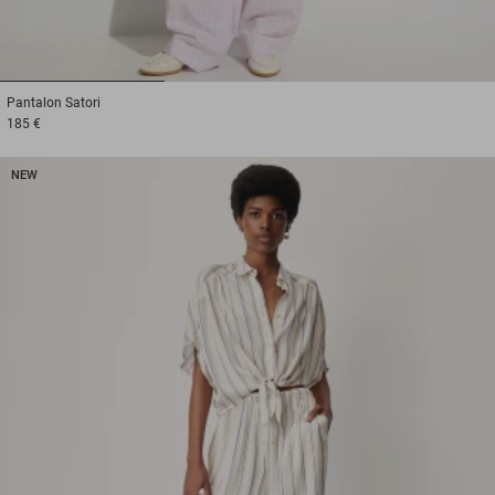
1
2
3
Pantalon
Satori
185 €
NEW