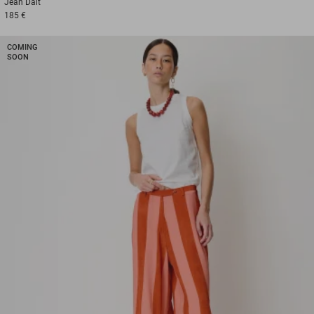
Jean
Dalt
185 €
COMING
SOON