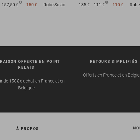
157,50 €
150 €
Robe
Solao
185 €
111 €
110 €
Robe
VRAISON OFFERTE EN POINT
RETOURS SIMPLIFIÉS
RELAIS
Offerts en France et en Belgi
ir de 150€ d'achat en France et en
Belgique
NO
À PROPOS