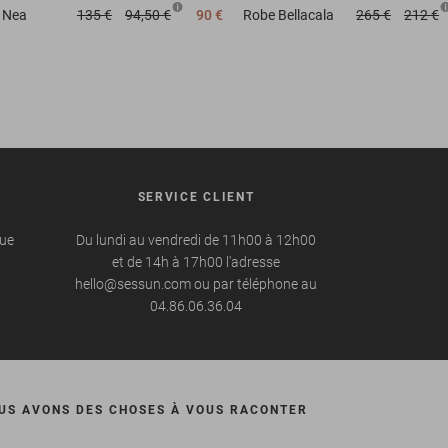
Nea
135 €
94,50 €
90 €
Robe
Bellacala
265 €
212 €
SERVICE CLIENT
que
Du lundi au vendredi de 11h00 à 12h00
et de 14h à 17h00 l'adresse
hello@sessun.com ou par téléphone au
04.86.06.36.04
US AVONS DES CHOSES À VOUS RACONTER