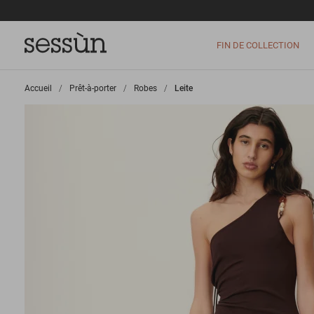
FIN DE COLLECTION
Accueil
>
Prêt-à-porter
>
Robes
>
Leite