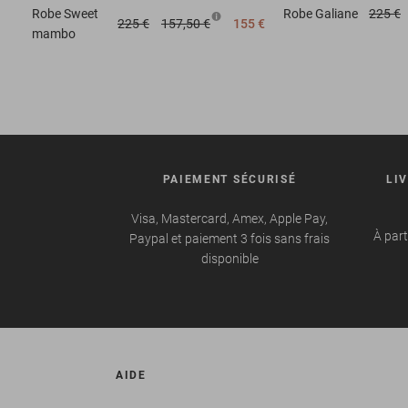
Robe
Sweet
Robe
Galiane
225 €
225 €
157,50 €
155 €
mambo
PAIEMENT SÉCURISÉ
LI
Visa, Mastercard, Amex, Apple Pay,
À part
Paypal et paiement 3 fois sans frais
disponible
AIDE