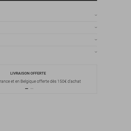
LIVRAISON OFFERTE
P
France et en Belgique offerte dès 150€ d'achat
Paiement