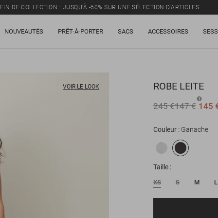
FIN DE COLLECTION : JUSQU’À -50% SUR UNE SÉLECTION D’ARTICLES
NOUVEAUTÉS
PRÊT-À-PORTER
SACS
ACCESSOIRES
SESS
ROBE
LEITE
VOIR LE LOOK
245 €
147 €
145 
Couleur
Ganache
Taille
XS
S
M
L
E-mail