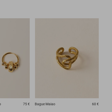
o
75 €
Bague
Maiao
60 €