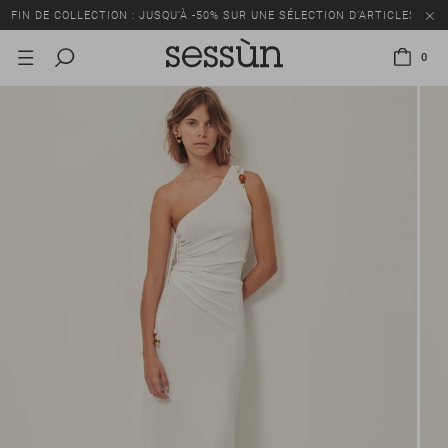
FIN DE COLLECTION : JUSQU’À -50% SUR UNE SÉLECTION D’ARTICLES
0