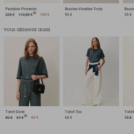
Pantalon
Provenlor
Boucles d'oreilles
Trudy
Boucle
225 €
112,50 €
105 €
95 €
35 €
vous aimerez aussi
T-shirt
Dorel
T-shirt
Too
T-shir
80 €
64 €
60 €
60 €
70 €