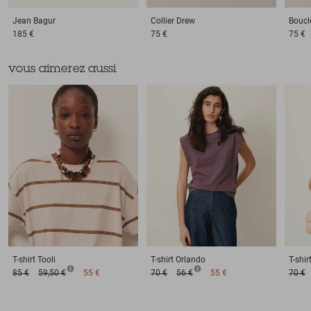
Jean
Bagur
Collier
Drew
Boucle
185 €
75 €
75 €
vous aimerez aussi
T-shirt
Tooli
T-shirt
Orlando
T-shir
85 €
59,50 €
55 €
70 €
56 €
55 €
70 €