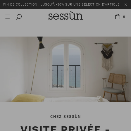
FIN DE COLLECTION : JUSQU’À -50% SUR UNE SÉLECTION D’ARTICLES
0
CHEZ SESSÙN
VISITE PRIVÉE -