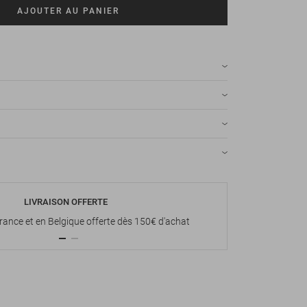
AJOUTER AU PANIER
LIVRAISON OFFERTE
P
France et en Belgique offerte dès 150€ d'achat
Paiement