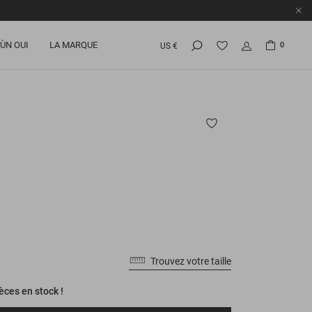
ÙN OUI
LA MARQUE
0
US €
Trouvez votre taille
ièces en stock !