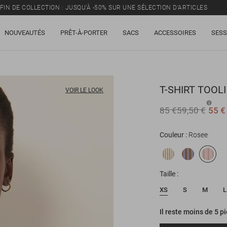
FIN DE COLLECTION : JUSQU’À -50% SUR UNE SÉLECTION D’ARTICLES
NOUVEAUTÉS
PRÊT-À-PORTER
SACS
ACCESSOIRES
SESS
T-SHIRT
TOOLI
VOIR LE LOOK
85 €
59,50 €
55 €
Couleur
Rosee
Taille
XS
S
M
L
Il reste moins de 5 p