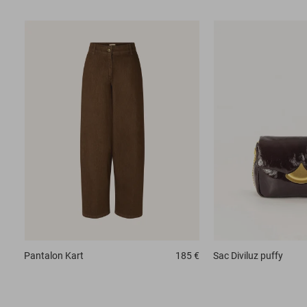
Pantalon
Kart
185 €
Sac
Diviluz puffy