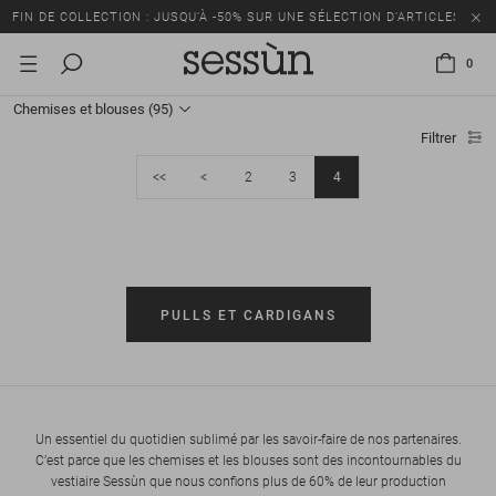
FIN DE COLLECTION : JUSQU’À -50% SUR UNE SÉLECTION D’ARTICLES
0
Chemises et blouses
(95)
Filtrer
<<
<
2
3
4
PULLS ET CARDIGANS
Un essentiel du quotidien sublimé par les savoir-faire de nos partenaires.
C’est parce que les chemises et les blouses sont des incontournables du
vestiaire Sessùn que nous confions plus de 60% de leur production